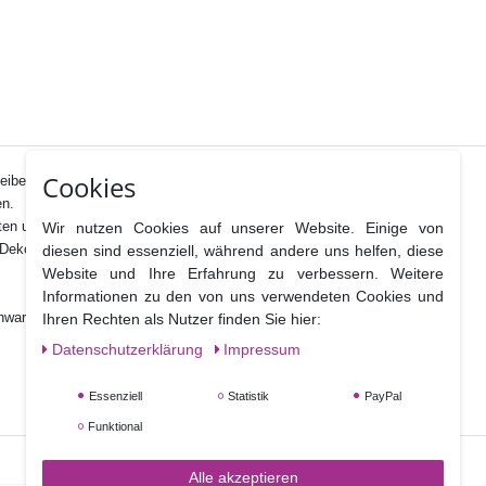
Cookies
heiben.
en.
ten und können b
ei sorgfältigem Gebrauch mehrfach verwendet werden.
Wir nutzen Cookies auf unserer Website. Einige von
koration der Torte mit integriert werden.
diesen sind essenziell, während andere uns helfen, diese
Website und Ihre Erfahrung zu verbessern. Weitere
Informationen zu den von uns verwendeten Cookies und
hwarz
Ihren Rechten als Nutzer finden Sie hier:
Daten­schutz­erklärung
Impressum
Essenziell
Statistik
PayPal
Funktional
Alle akzeptieren