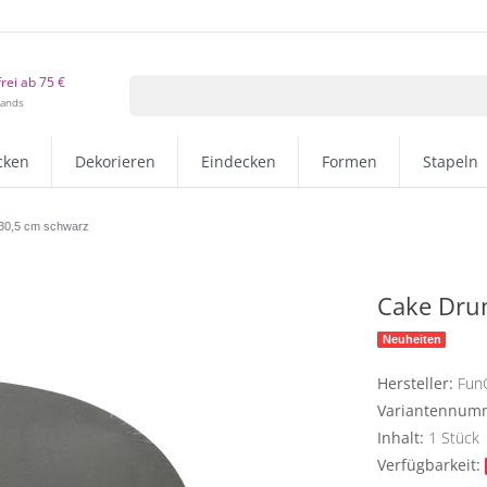
rei ab 75 €
lands
cken
Dekorieren
Eindecken
Formen
Stapeln
30,5 cm schwarz
Cake Dru
Neuheiten
Hersteller:
Fun
Variantennum
Inhalt:
1
Stück
Verfügbarkeit: