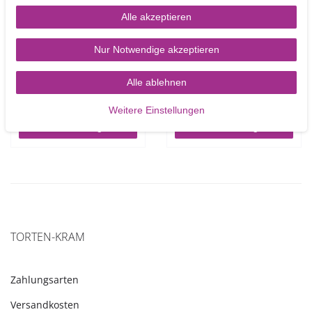
Alle akzeptieren
Cake Drum gold rund 25
Cake Drum gold rund
Nur Notwendige akzeptieren
cm
30,5 cm
Alle ablehnen
3,90 €
3,90 €
UVP 4,90 €
Weitere Einstellungen
Artikel anzeigen
Artikel anzeigen
TORTEN-KRAM
Zahlungsarten
Versandkosten