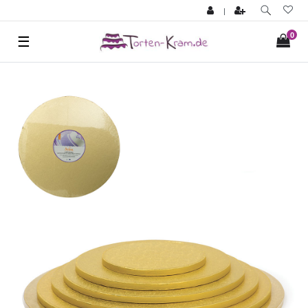
|
0
☰