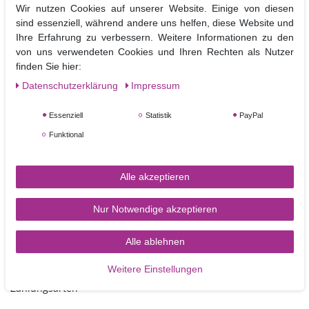
Wir nutzen Cookies auf unserer Website. Einige von diesen
ebene Pappscheiben die mit einer abwischbaren silbrigen Folie bezogen
sind essenziell, während andere uns helfen, diese Website und
sind.
Ihre Erfahrung zu verbessern. Weitere Informationen zu den
Sie dienen als Tortenplatten unter mit Fondant bezogenen Torten und
von uns verwendeten Cookies und Ihren Rechten als Nutzer
können b
ei sorgfältigem Gebrauch mehrfach verwendet werden.
finden Sie hier:
Die Drums können zusätzlich noch mit Fondant bezogen und so in die
Dekoration der Torte mit integriert werden.
Daten­schutz­erklärung
Impressum
Größe:
Kantenlänge 25,4 cm
, Höhe ca.12 mm
Essenziell
Statistik
PayPal
Funktional
Alle akzeptieren
Nur Notwendige akzeptieren
Alle ablehnen
TORTEN-KRAM
Weitere Einstellungen
Zahlungsarten