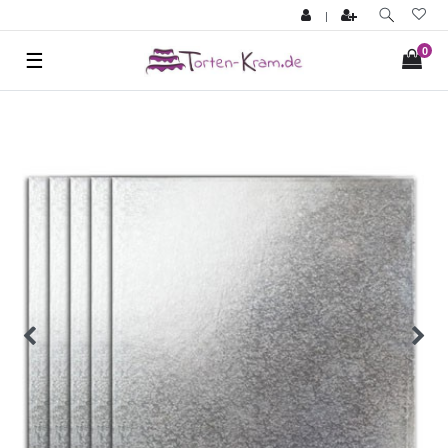
|
0
☰