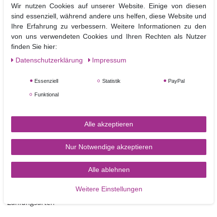
Wir nutzen Cookies auf unserer Website. Einige von diesen
ebene Pappscheiben die mit einer abwischbaren silbrigen Folie bezogen
sind essenziell, während andere uns helfen, diese Website und
sind.
Ihre Erfahrung zu verbessern. Weitere Informationen zu den
Sie dienen als Tortenplatten unter mit Fondant bezogenen Torten und
von uns verwendeten Cookies und Ihren Rechten als Nutzer
können b
ei sorgfältigem Gebrauch mehrfach verwendet werden.
finden Sie hier:
Die Drums können zusätzlich noch mit Fondant bezogen und so in die
Dekoration der Torte mit integriert werden.
Daten­schutz­erklärung
Impressum
Größe:
rechteckig 35,6 x 25,4 cm,
Höhe ca.12 mm
Essenziell
Statistik
PayPal
Funktional
Alle akzeptieren
Nur Notwendige akzeptieren
Alle ablehnen
TORTEN-KRAM
Weitere Einstellungen
Zahlungsarten