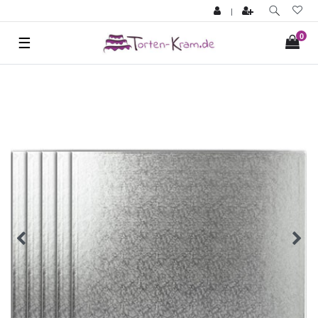
|
0
☰