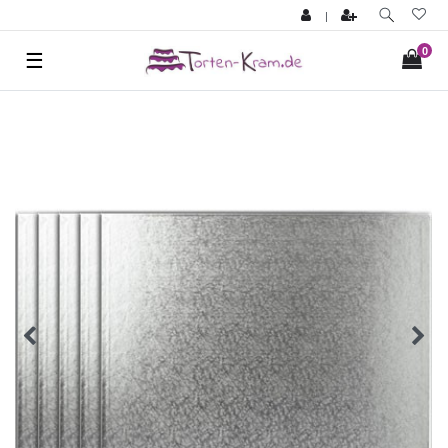
|
0
☰