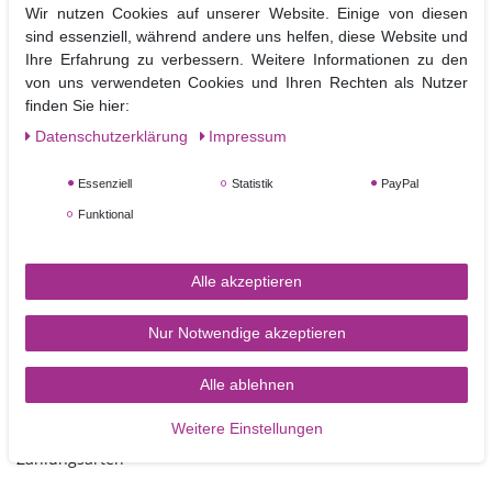
Wir nutzen Cookies auf unserer Website. Einige von diesen
ebene Pappscheiben die mit einer abwischbaren silbrigen Folie bezogen
sind essenziell, während andere uns helfen, diese Website und
sind.
Ihre Erfahrung zu verbessern. Weitere Informationen zu den
Sie dienen als Tortenplatten unter mit Fondant bezogenen Torten und
von uns verwendeten Cookies und Ihren Rechten als Nutzer
können b
ei sorgfältigem Gebrauch mehrfach verwendet werden.
finden Sie hier:
Die Drums können zusätzlich noch mit Fondant bezogen und so in die
Dekoration der Torte mit integriert werden.
Daten­schutz­erklärung
Impressum
Größe:
rechteckig 35,5 x 30,5 cm,
Höhe ca.12 mm
Essenziell
Statistik
PayPal
Funktional
Alle akzeptieren
Nur Notwendige akzeptieren
Alle ablehnen
TORTEN-KRAM
Weitere Einstellungen
Zahlungsarten