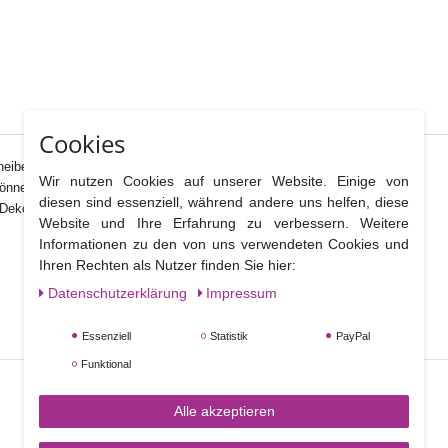
Cookies
ben die mit einer abwischbaren silbrigen Folie bezogen sind.
Wir nutzen Cookies auf unserer Website. Einige von
können b
ei sorgfältigem Gebrauch mehrfach verwendet werden.
diesen sind essenziell, während andere uns helfen, diese
koration der Torte mit integriert werden.
Website und Ihre Erfahrung zu verbessern. Weitere
Informationen zu den von uns verwendeten Cookies und
Ihren Rechten als Nutzer finden Sie hier:
Daten­schutz­erklärung
Impressum
Essenziell
Statistik
PayPal
Funktional
Alle akzeptieren