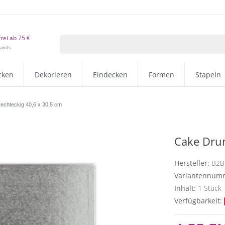
rei ab 75 €
lands
cken
Dekorieren
Eindecken
Formen
Stapeln
echteckig 40,6 x 30,5 cm
Cake Drum
Hersteller:
B2B
Variantennum
Inhalt:
1
Stück
Verfügbarkeit: