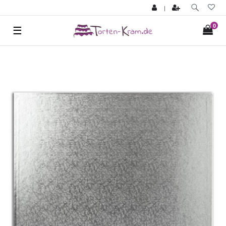
|
0
☰