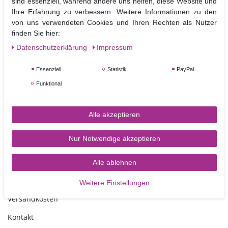
sind essenziell, während andere uns helfen, diese Website und
können b
ei sorgfältigem Gebrauch mehrfach verwendet werden.
Ihre Erfahrung zu verbessern. Weitere Informationen zu den
Die Drums können zusätzlich noch mit Fondant bezogen und so in die
von uns verwendeten Cookies und Ihren Rechten als Nutzer
Dekoration der Torte mit integriert werden.
finden Sie hier:
Daten­schutz­erklärung
Impressum
Größe:
rechteckig 40,6 x 35,6 cm,
Höhe ca.12 mm
Essenziell
Statistik
PayPal
Funktional
Alle akzeptieren
Nur Notwendige akzeptieren
TORTEN-KRAM
Alle ablehnen
Zahlungsarten
Weitere Einstellungen
Versandkosten
Kontakt