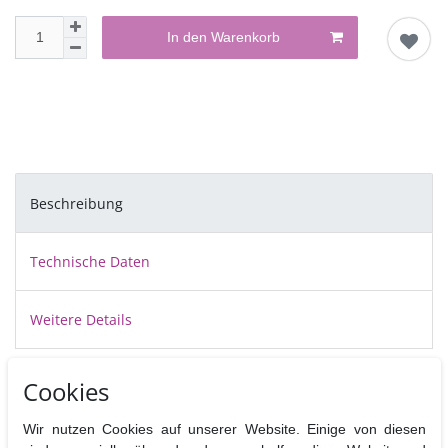
In den Warenkorb
Beschreibung
Technische Daten
Weitere Details
Cake Drums sind stabile, ca.12 mm dicke, vollkommen
Cookies
ebene Pappscheiben die mit einer abwischbaren silbrigen Folie bezogen
sind.
Wir nutzen Cookies auf unserer Website. Einige von diesen
Sie dienen als Tortenplatten unter mit Fondant bezogenen Torten und