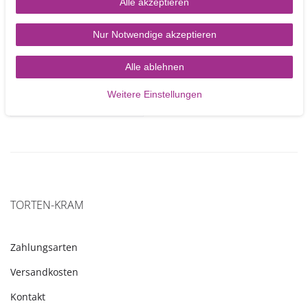
Alle akzeptieren
rund 25,4 cm
Nur Notwendige akzeptieren
13,90 €
Alle ablehnen
5
Stück
Weitere Einstellungen
Artikel anzeigen
TORTEN-KRAM
Zahlungsarten
Versandkosten
Kontakt