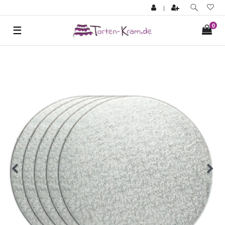
|
0
☰