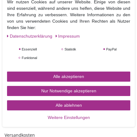
sind.
Wir nutzen Cookies auf unserer Website. Einige von diesen
Sie dienen als Tortenplatten unter mit Fondant bezogenen Torten und
sind essenziell, während andere uns helfen, diese Website und
können b
ei sorgfältigem Gebrauch mehrfach verwendet werden.
Ihre Erfahrung zu verbessern. Weitere Informationen zu den
Die Drums können zusätzlich noch mit Fondant bezogen und so in die
von uns verwendeten Cookies und Ihren Rechten als Nutzer
Dekoration der Torte mit integriert werden.
finden Sie hier:
Daten­schutz­erklärung
Impressum
Ø
Größe:
ca 40,6 cm, Höhe ca.12 mm
Essenziell
Statistik
PayPal
Funktional
Alle akzeptieren
Nur Notwendige akzeptieren
TORTEN-KRAM
Alle ablehnen
Weitere Einstellungen
Zahlungsarten
Versandkosten