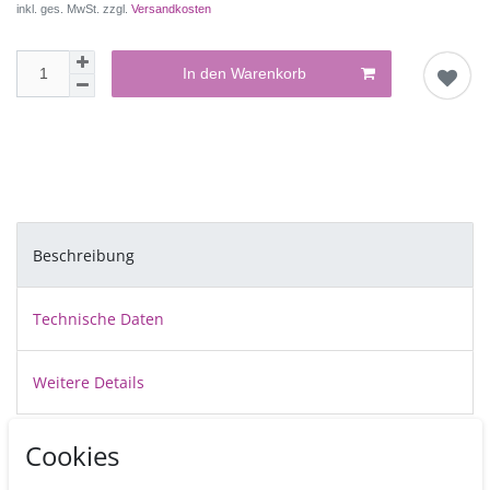
inkl. ges. MwSt. zzgl.
Versandkosten
In den Warenkorb
Beschreibung
Technische Daten
Weitere Details
Cookies
Cake Drums sind stabile, ca.12 mm dicke, vollkommen
ebene Pappscheiben die mit einer abwischbaren silbrigen Folie bezogen