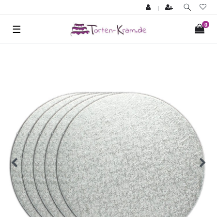
|
0
☰