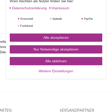
Ihren Rechten als Nutzer finden Sie hier:
Daten­schutz­erklärung
Impressum
Essenziell
Statistik
PayPal
Funktional
Alle akzeptieren
ben die mit einer abwischbaren silbrigen Folie bezogen sind.
können b
ei sorgfältigem Gebrauch mehrfach verwendet werden.
Nur Notwendige akzeptieren
koration der Torte mit integriert werden.
Alle ablehnen
Weitere Einstellungen
ARTEN
VERSANDPARTNER