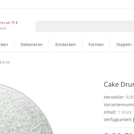
rei ab 75 €
lands
cken
Dekorieren
Eindecken
Formen
Stapeln
2,9 cm
Cake Dru
Hersteller:
B2B
Variantennum
Inhalt:
1
Stück
Verfügbarkeit: