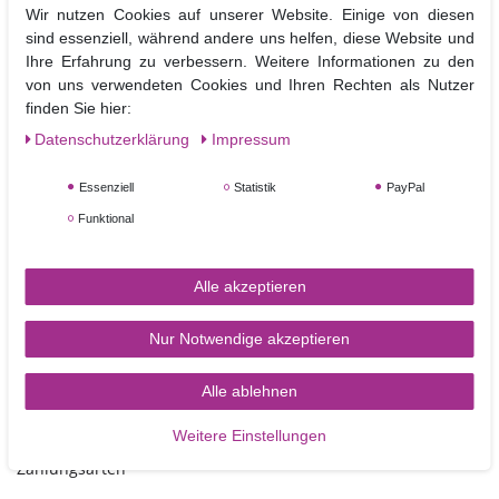
Wir nutzen Cookies auf unserer Website. Einige von diesen
sind essenziell, während andere uns helfen, diese Website und
Dummy aus Styropor
Ihre Erfahrung zu verbessern. Weitere Informationen zu den
quadr. 30 cm, 10cm
von uns verwendeten Cookies und Ihren Rechten als Nutzer
hoch
finden Sie hier:
Daten­schutz­erklärung
Impressum
5,15 €
Essenziell
Statistik
PayPal
In den Warenkorb
Funktional
Alle akzeptieren
Nur Notwendige akzeptieren
Alle ablehnen
TORTEN-KRAM
Weitere Einstellungen
Zahlungsarten