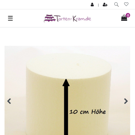
|
0
☰