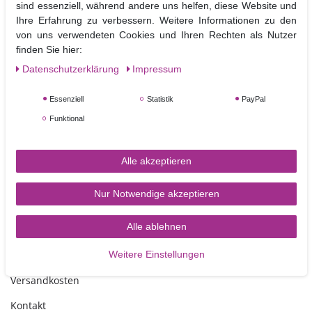
sind essenziell, während andere uns helfen, diese Website und
Wir bieten Ihnen in unserem Sortiment eine große Auswahl
Ihre Erfahrung zu verbessern. Weitere Informationen zu den
an Variationen in Form, Höhe und Durchmesser.
von uns verwendeten Cookies und Ihren Rechten als Nutzer
Im Lieferumfang enthalten ist 1
Dummy der angegebenen Größe,
finden Sie hier:
das Bild mit zwei Dummies dient nur der besseren Anschauung.
Daten­schutz­erklärung
Impressum
Ø
Größe :
10 cm, Höhe 10 cm
Essenziell
Statistik
PayPal
Funktional
Alle akzeptieren
Nur Notwendige akzeptieren
TORTEN-KRAM
Alle ablehnen
Weitere Einstellungen
Zahlungsarten
Versandkosten
Kontakt