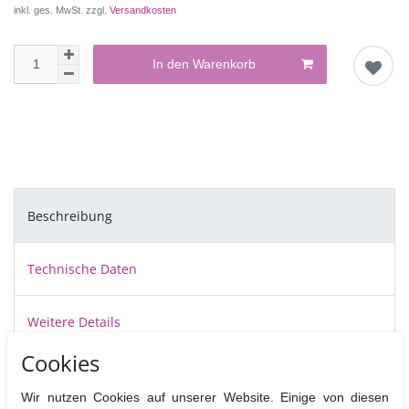
inkl. ges. MwSt. zzgl.
Versandkosten
In den Warenkorb
Beschreibung
Technische Daten
Weitere Details
Cookies
Dummies aus feinporigem Styropor werden sowohl für Schau- und
Wir nutzen Cookies auf unserer Website. Einige von diesen
Wettbewerbstorten, aber auch zum Üben und Ausprobieren eingesetzt.