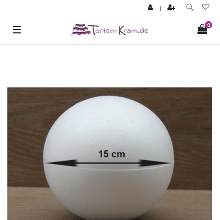
|
0
☰