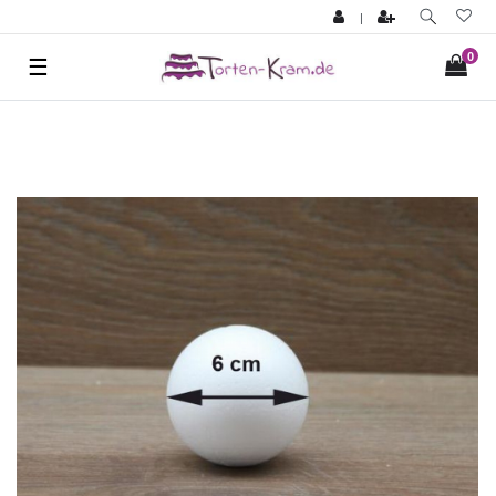
|
0
☰