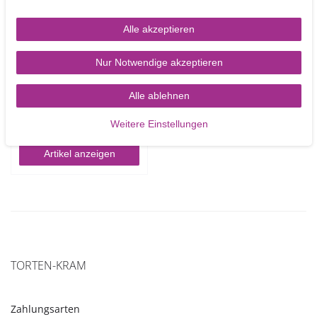
Alle akzeptieren
5er Paket dünne
Nur Notwendige akzeptieren
Tortenplatten 22 cm
rund gold/silber
Alle ablehnen
3,50 €
UVP 4,00 €
Weitere Einstellungen
5
Stück
Artikel anzeigen
TORTEN-KRAM
Zahlungsarten