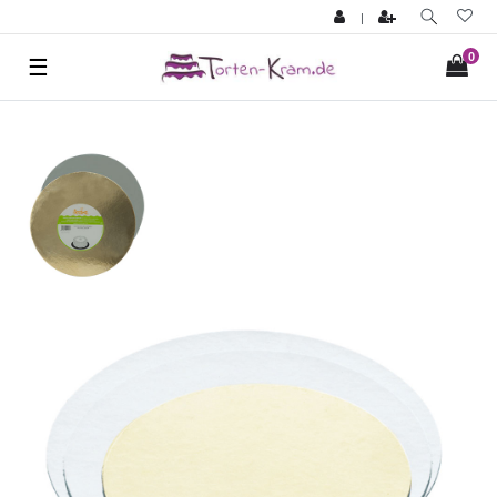
|
0
☰