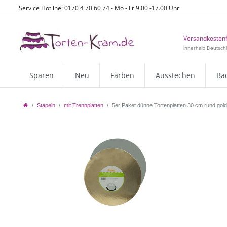
Service Hotline: 0170 4 70 60 74 - Mo - Fr 9.00 -17.00 Uhr
Versandkostenf
innerhalb Deutsch
Sparen
Neu
Färben
Ausstechen
Ba
Stapeln
mit Trennplatten
5er Paket dünne Tortenplatten 30 cm rund gold/