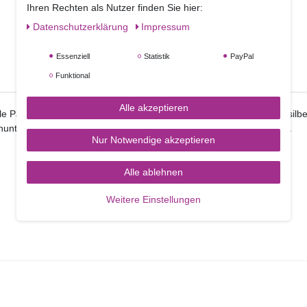
Ihren Rechten als Nutzer finden Sie hier:
Daten­schutz­erklärung
Impressum
Essenziell
Statistik
PayPal
Funktional
Alle akzeptieren
le Pappscheiben die auf einer Seite golden, auf der anderen Seite silbe
enunterlage sind sie eine günstige Alternative zum 4mm Cake Board.
Nur Notwendige akzeptieren
Alle ablehnen
Weitere Einstellungen