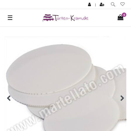
|
0
☰