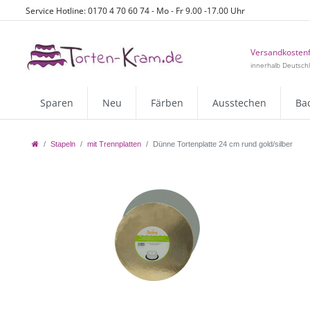
Service Hotline: 0170 4 70 60 74 - Mo - Fr 9.00 -17.00 Uhr
Versandkostenf
innerhalb Deutsch
Sparen
Neu
Färben
Ausstechen
Ba
Stapeln
mit Trennplatten
Dünne Tortenplatte 24 cm rund gold/silber