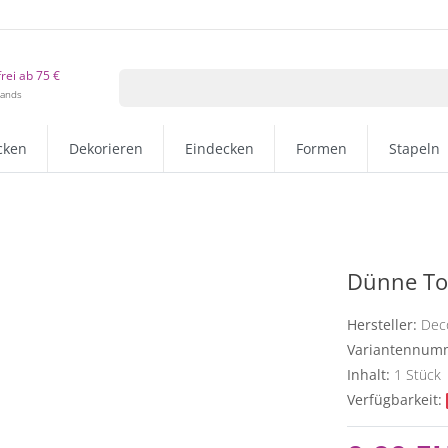
rei ab 75 €
lands
cken
Dekorieren
Eindecken
Formen
Stapeln
Dünne Tor
Hersteller:
Dec
Variantennum
Inhalt:
1
Stück
Verfügbarkeit: