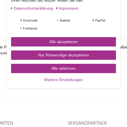
Ihren Rechten als Nutzer finden Sie hier:
Daten­schutz­erklärung
Impressum
Essenziell
Statistik
PayPal
Funktional
Alle akzeptieren
le Pappscheiben die auf einer Seite golden, auf der anderen Seite silbe
enunterlage sind sie eine günstige Alternative zum 4mm Cake Board.
Nur Notwendige akzeptieren
Alle ablehnen
Weitere Einstellungen
ARTEN
VERSANDPARTNER