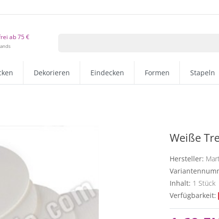
rei ab 75 €
lands
cken
Dekorieren
Eindecken
Formen
Stapeln
Weiße Tre
Hersteller:
Mart
Variantennum
Inhalt:
1
Stück
Verfügbarkeit: