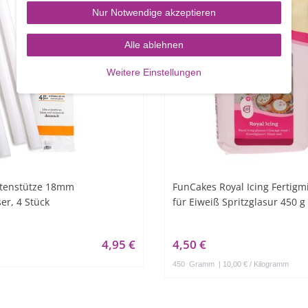
Nur Notwendige akzeptieren
Alle ablehnen
Weitere Einstellungen
rtenstütze 18mm
FunCakes Royal Icing Fertig
r, 4 Stück
für Eiweiß Spritzglasur 450 g
4,95 €
4,50 €
450
Gramm
| 10,00 € / Kilogramm