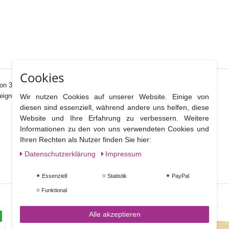
Cookies
on 30 cm, aus beschichteter doppelwandiger Pappe
eignen sich besonders zum Stapeln mehrs
töckiger Torten.
Wir nutzen Cookies auf unserer Website. Einige von
diesen sind essenziell, während andere uns helfen, diese
Website und Ihre Erfahrung zu verbessern. Weitere
Informationen zu den von uns verwendeten Cookies und
Ihren Rechten als Nutzer finden Sie hier:
Daten­schutz­erklärung
Impressum
Essenziell
Statistik
PayPal
Funktional
Alle akzeptieren
TOP-ARTIKEL