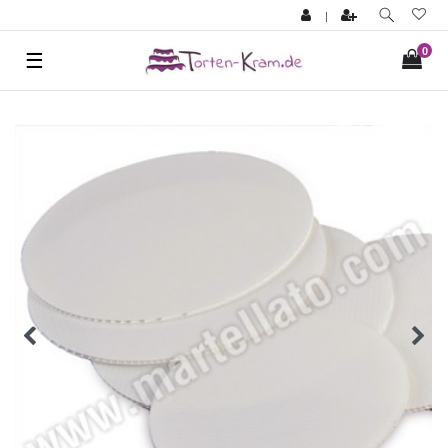
|
0
☰