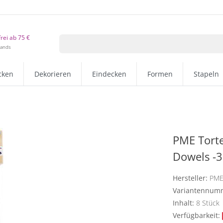
rei ab 75 €
lands
cken
Dekorieren
Eindecken
Formen
Stapeln
PME Torte
Dowels -
Hersteller:
PM
Variantennum
Inhalt:
8
Stück
Verfügbarkeit: