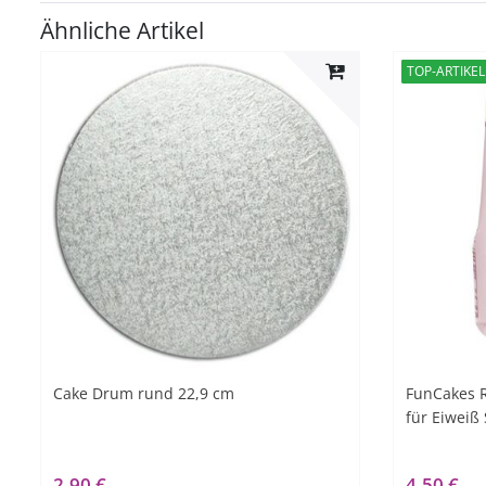
Ähnliche Artikel
TOP-ARTIKEL
Cake Drum rund 22,9 cm
FunCakes R
für Eiweiß 
2,90 €
4,50 €