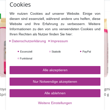
Cookies
Wir nutzen Cookies auf unserer Website. Einige von
diesen sind essenziell, während andere uns helfen, diese
Website und Ihre Erfahrung zu verbessern. Weitere
Informationen zu den von uns verwendeten Cookies und
Ihren Rechten als Nutzer finden Sie hier:
Daten­schutz­erklärung
Impressum
Essenziell
Statistik
PayPal
Funktional
Alle akzeptieren
Nur Notwendige akzeptieren
oyal Icing Fertigmischung
FunCakes Royal Icing Fertig
Alle ablehnen
Spritzglasur 450 g
für Eiweiß Spritzglasur 900 g
Weitere Einstellungen
6,90 €