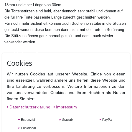
18mm und einer Länge von 30cm.
Die Tortenstützen sind hohl, aber dennoch sehr stabil und können auf
die für Ihre Torte passende Länge zurecht geschnitten werden.
Für noch mehr Sicherheit können auch Buchenholzstäbe in die Stützen
gesteckt werden, diese kommen dann nicht mit der Torte in Berührung.
Die Stützen können ganz normal gespült und damit auch wieder
verwendet werden.
Material: Kunststoff
Cookies
Größe: Gesamtlänge 30cm, 18mm Durchmesser
Nicht Spülmaschinen geeignet
Wir nutzen Cookies auf unserer Website. Einige von diesen
sind essenziell, während andere uns helfen, diese Website und
Ihre Erfahrung zu verbessern. Weitere Informationen zu den
von uns verwendeten Cookies und Ihren Rechten als Nutzer
Ähnliche Artikel
finden Sie hier:
Daten­schutz­erklärung
Impressum
Essenziell
Statistik
PayPal
Funktional