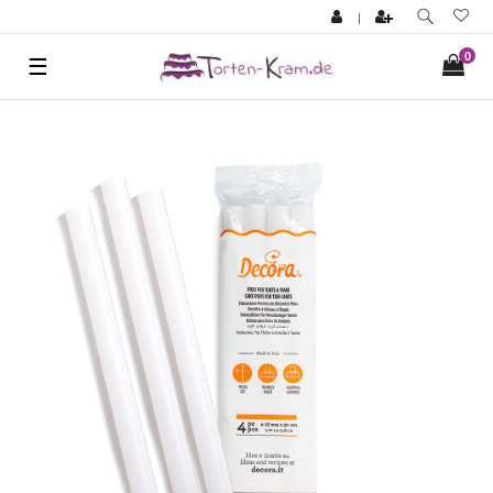
|
0
☰