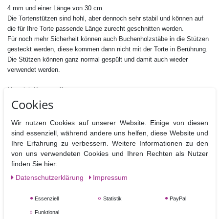
4 mm und einer Länge von 30 cm.
Die Tortenstützen sind hohl, aber dennoch sehr stabil und können auf
die für Ihre Torte passende Länge zurecht geschnitten werden.
Für noch mehr Sicherheit können auch Buchenholzstäbe in die Stützen
gesteckt werden, diese kommen dann nicht mit der Torte in Berührung.
Die Stützen können ganz normal gespült und damit auch wieder
verwendet werden.
Material: Kunststoff
Cookies
Größe: Gesamtlänge 30cm, 4mm Durchmesser
Nicht Spülmaschinen geeignet
Wir nutzen Cookies auf unserer Website. Einige von diesen
sind essenziell, während andere uns helfen, diese Website und
Ihre Erfahrung zu verbessern. Weitere Informationen zu den
von uns verwendeten Cookies und Ihren Rechten als Nutzer
Ähnliche Artikel
finden Sie hier:
Daten­schutz­erklärung
Impressum
Essenziell
Statistik
PayPal
Funktional