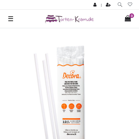
|
0
☰