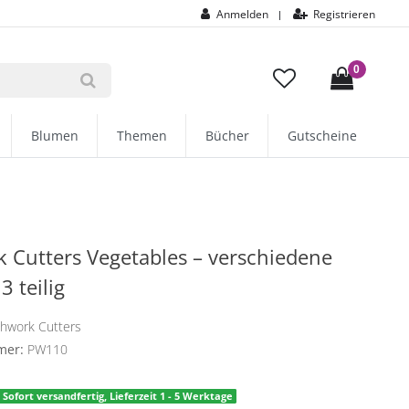
Anmelden
Registrieren
|
0
Blumen
Themen
Bücher
Gutscheine
 Cutters Vegetables – verschiedene
 teilig
chwork Cutters
mer:
PW110
Sofort versandfertig, Lieferzeit 1 - 5 Werktage