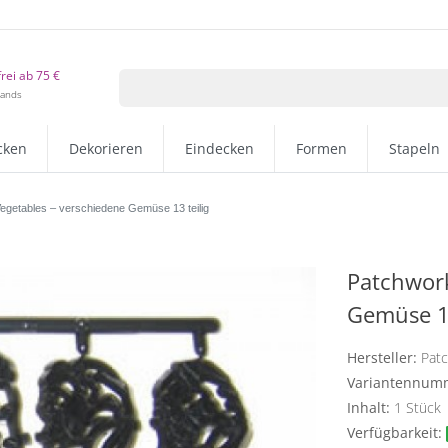
rei ab 75 €
lands
cken
Dekorieren
Eindecken
Formen
Stapeln
egetables – verschiedene Gemüse 13 teilig
Patchwork
Gemüse 13
Hersteller:
Pat
Variantennum
Inhalt:
1
Stück
Verfügbarkeit: