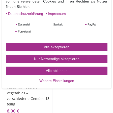
teilig
Geschenk Pakete
von uns verwendeten Cookies und Ihren Rechten als Nutzer
finden Sie hier:
9,00 €
6,30 €
Daten­schutz­erklärung
Impressum
In den Warenkorb
In den Warenkorb
Essenziell
Statistik
PayPal
Funktional
Alle akzeptieren
Nur Notwendige akzeptieren
Alle ablehnen
Weitere Einstellungen
Patchwork Cutters
Vegetables –
verschiedene Gemüse 13
teilig
6,00 €