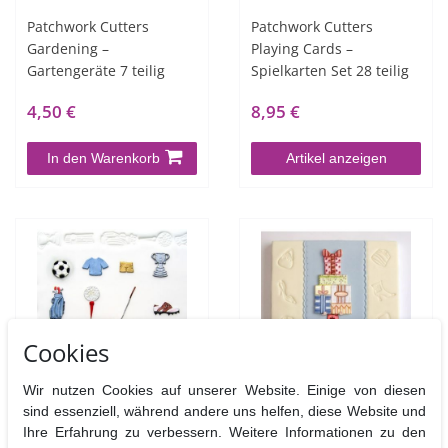
Patchwork Cutters
Patchwork Cutters
Gardening –
Playing Cards –
Gartengeräte 7 teilig
Spielkarten Set 28 teilig
4,50 €
8,95 €
In den Warenkorb
Artikel anzeigen
Cookies
Wir nutzen Cookies auf unserer Website. Einige von diesen
Patchwork Cutters Sports
Patchwork Cutters
sind essenziell, während andere uns helfen, diese Website und
Set – Sportutensilien 12
Stacked Parcels –
Ihre Erfahrung zu verbessern. Weitere Informationen zu den