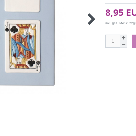
8,95 E
inkl. ges. MwSt. zzgl