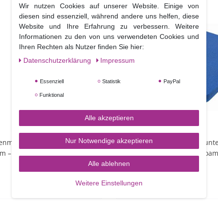
Wir nutzen Cookies auf unserer Website. Einige von
diesen sind essenziell, während andere uns helfen, diese
Website und Ihre Erfahrung zu verbessern. Weitere
Informationen zu den von uns verwendeten Cookies und
Ihren Rechten als Nutzer finden Sie hier:
Daten­schutz­erklärung
Impressum
Essenziell
Statistik
PayPal
Funktional
Alle akzeptieren
Nur Notwendige akzeptieren
enmesser mit verjüngter
PME Schaumstoff Arbeitsunte
cm – Palette Knife Tapered
– 2 teilig – Mexican Had Foa
Alle ablehnen
7,90 €
Weitere Einstellungen