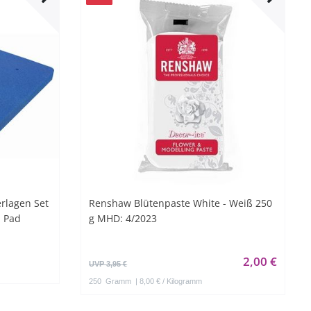
rlagen Set
Renshaw Blütenpaste White - Weiß 250
m Pad
g MHD: 4/2023
2,00 €
UVP 3,95 €
250
Gramm
| 8,00 € / Kilogramm