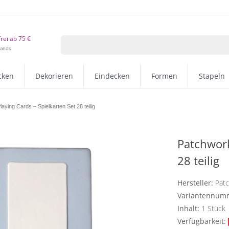
rei ab 75 €
lands
cken
Dekorieren
Eindecken
Formen
Stapeln
aying Cards – Spielkarten Set 28 teilig
Patchwork
28 teilig
Hersteller:
Pat
Variantennum
Inhalt:
1
Stück
Verfügbarkeit: