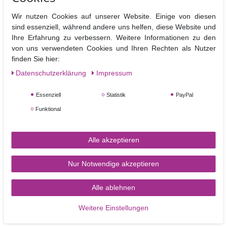
Wir nutzen Cookies auf unserer Website. Einige von diesen
sind essenziell, während andere uns helfen, diese Website und
PME Rosenblattgrün
Ihre Erfahrung zu verbessern. Weitere Informationen zu den
Ausstecherset mit
von uns verwendeten Cookies und Ihren Rechten als Nutzer
Auswerfer und Prägung -
finden Sie hier:
Rose Leaf Plunger Cutter
– 3 teilig
Daten­schutz­erklärung
Impressum
13,50 €
Essenziell
Statistik
PayPal
Funktional
In den Warenkorb
Alle akzeptieren
Nur Notwendige akzeptieren
Alle ablehnen
TORTEN-KRAM
Weitere Einstellungen