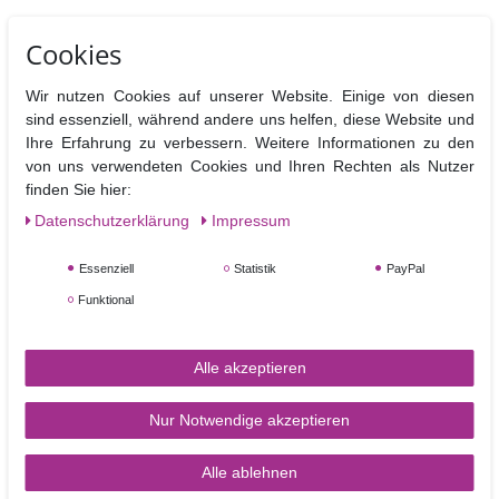
Cookies
TORTEN-KRAM
Wir nutzen Cookies auf unserer Website. Einige von diesen
sind essenziell, während andere uns helfen, diese Website und
Zahlungsarten
Ihre Erfahrung zu verbessern. Weitere Informationen zu den
von uns verwendeten Cookies und Ihren Rechten als Nutzer
Versandkosten
finden Sie hier:
Kontakt
Daten­schutz­erklärung
Impressum
Essenziell
Statistik
PayPal
Funktional
ZAHLUNGSARTEN
Alle akzeptieren
Nur Notwendige akzeptieren
Alle ablehnen