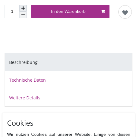
In den Warenkorb
Beschreibung
Technische Daten
Weitere Details
Cake Drums sind stabile, ca.12 mm dicke, vollkommen
Cookies
ebene Pappscheiben die mit einer abwischbaren silbrigen Folie bezogen
sind.
Wir nutzen Cookies auf unserer Website. Einige von diesen
Sie dienen als Tortenplatten unter mit Fondant bezogenen Torten und