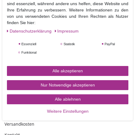
sind essenziell, während andere uns helfen, diese Website und
können b
ei sorgfältigem Gebrauch mehrfach verwendet werden.
Ihre Erfahrung zu verbessern. Weitere Informationen zu den
Die Drums können zusätzlich noch mit Fondant bezogen und so in die
von uns verwendeten Cookies und Ihren Rechten als Nutzer
Dekoration der Torte mit integriert werden.
finden Sie hier:
Daten­schutz­erklärung
Impressum
Größe:
Kantenlänge 20,3 cm
, Höhe ca.12 mm
Essenziell
Statistik
PayPal
Funktional
Alle akzeptieren
Nur Notwendige akzeptieren
TORTEN-KRAM
Alle ablehnen
Weitere Einstellungen
Zahlungsarten
Versandkosten
Kontakt