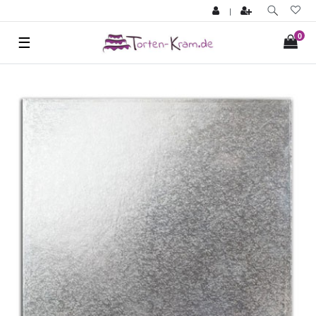
|
0
☰