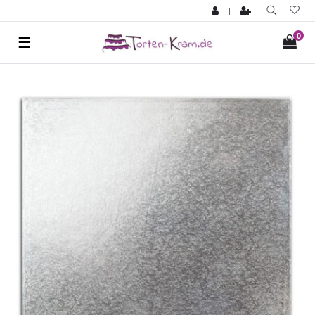
|
0
☰