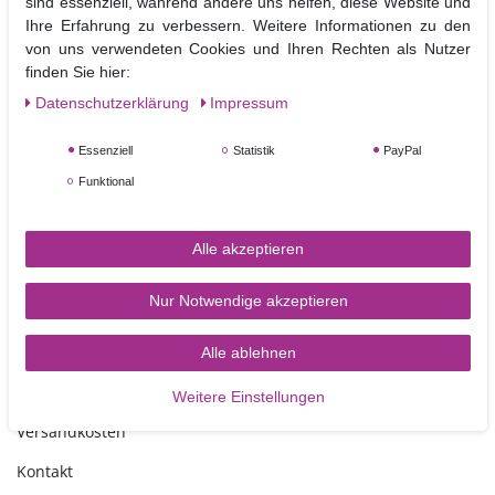
sind essenziell, während andere uns helfen, diese Website und
können b
ei sorgfältigem Gebrauch mehrfach verwendet werden.
Ihre Erfahrung zu verbessern. Weitere Informationen zu den
Die Drums können zusätzlich noch mit Fondant bezogen und so in die
von uns verwendeten Cookies und Ihren Rechten als Nutzer
Dekoration der Torte mit integriert werden.
finden Sie hier:
Daten­schutz­erklärung
Impressum
Größe:
Kantenlänge 27,9 cm
, Höhe ca.12 mm
Essenziell
Statistik
PayPal
Funktional
Alle akzeptieren
Nur Notwendige akzeptieren
TORTEN-KRAM
Alle ablehnen
Zahlungsarten
Weitere Einstellungen
Versandkosten
Kontakt