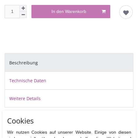
In den Warenkorb
Beschreibung
Technische Daten
Weitere Details
Cake Drums sind stabile, ca.12 mm dicke, vollkommen
Cookies
ebene Pappscheiben die mit einer abwischbaren silbrigen Folie bezogen
sind.
Wir nutzen Cookies auf unserer Website. Einige von diesen
Sie dienen als Tortenplatten unter mit Fondant bezogenen Torten und