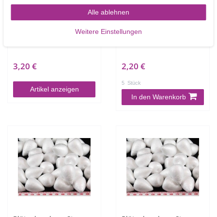
Alle ablehnen
Blumendraht 32 g weiß -
Blütenkegel aus Styropor
Weitere Einstellungen
50 Drähte pro Packung
- 25 mm - 5 Stück
3,20 €
2,20 €
5
Stück
Artikel anzeigen
In den Warenkorb