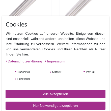
Cookies
Blumendraht 28g weiß -
Blumendraht 30 g weiß -
Wir nutzen Cookies auf unserer Website. Einige von diesen
50 Drähte pro Packung
50 Drähte pro Packung
sind essenziell, während andere uns helfen, diese Website und
Ihre Erfahrung zu verbessern. Weitere Informationen zu den
3,20 €
3,20 €
von uns verwendeten Cookies und Ihren Rechten als Nutzer
finden Sie hier:
Daten­schutz­erklärung
Impressum
In den Warenkorb
In den Warenkorb
Essenziell
Statistik
PayPal
Funktional
Alle akzeptieren
Nur Notwendige akzeptieren