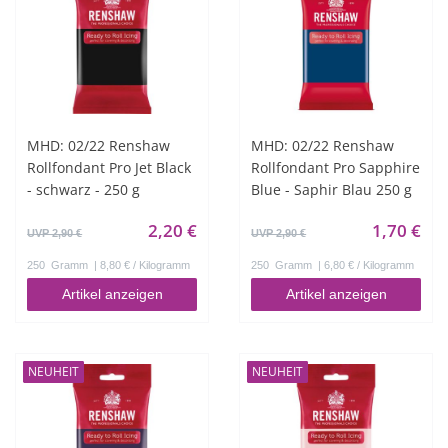
MHD: 02/22 Renshaw
MHD: 02/22 Renshaw
Rollfondant Pro Jet Black
Rollfondant Pro Sapphire
- schwarz - 250 g
Blue - Saphir Blau 250 g
2,20 €
1,70 €
UVP 2,90 €
UVP 2,90 €
250
Gramm
| 8,80 € / Kilogramm
250
Gramm
| 6,80 € / Kilogramm
Artikel anzeigen
Artikel anzeigen
NEUHEIT
NEUHEIT