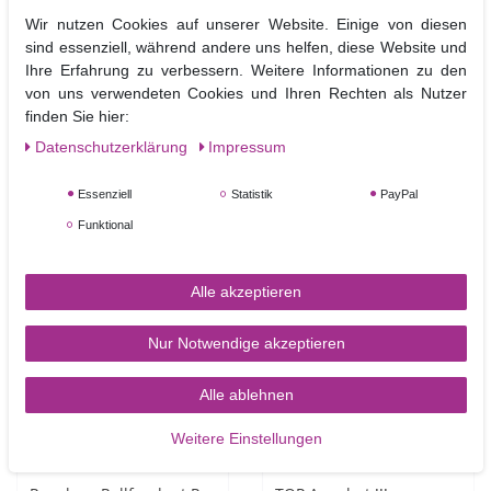
Wir nutzen Cookies auf unserer Website. Einige von diesen
Renshaw Rollfondant
Renshaw Rollfondant
sind essenziell, während andere uns helfen, diese Website und
Extra Black - Schwarz 1kg
Extra Red - Rot 1kg
Ihre Erfahrung zu verbessern. Weitere Informationen zu den
- neu -
von uns verwendeten Cookies und Ihren Rechten als Nutzer
finden Sie hier:
10,90 €
10,90 €
UVP 11,90 €
UVP 11,90 €
Daten­schutz­erklärung
Impressum
1
Kilogramm
| 10,90 € /
1000
Gramm
| 10,90 € /
Kilogramm
Kilogramm
Essenziell
Statistik
PayPal
Artikel anzeigen
In den Warenkorb
Funktional
Alle akzeptieren
NEUHEIT
TOP-ARTIKEL
Nur Notwendige akzeptieren
Alle ablehnen
Weitere Einstellungen