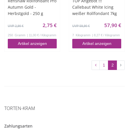
Renshaw Rollfondant Pro
TOP Angebot !!!
Autumn Gold -
Callebaut White Icing
Herbstgold - 250 g
weißer Rollfondant 7kg
2,75 €
57,90 €
UVP 2,90 €
UVP 59,90 €
250
Gramm
| 11,00 € / Kilogramm
7
Kilogramm
| 8,27 € / Kilogramm
Artikel anzeigen
Artikel anzeigen
1
2
TORTEN-KRAM
Zahlungsarten