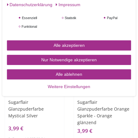
3,99 €
3,99 €
Daten­schutz­erklärung
Impressum
2
Gramm
| 1.995,00 € /
2
Gramm
| 1.995,00 € /
Kilogramm
Kilogramm
Essenziell
Statistik
PayPal
In den Warenkorb
In den Warenkorb
Funktional
Alle akzeptieren
NEUHEIT
Nur Notwendige akzeptieren
Alle ablehnen
Weitere Einstellungen
Sugarflair
Sugarflair
Glanzpuderfarbe
Glanzpuderfarbe Orange
Mystical Silver
Sparkle - Orange
glänzend
3,99 €
3,99 €