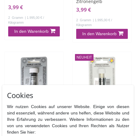
Zitronengelb
3,99 €
3,99 €
2
Gramm
| 1.995,00 € /
2
Gramm
| 1.995,00 € /
Kilogramm
Kilogramm
In den Warenkorb
In den Warenkorb
NEUHEIT
Cookies
Wir nutzen Cookies auf unserer Website. Einige von diesen
Sugarflair
Sugarflair
sind essenziell, während andere uns helfen, diese Website und
Glanzpuderfarbe
Glanzpuderfarbe
Ihre Erfahrung zu verbessern. Weitere Informationen zu den
Midnight Black - Schwarz
Mystical Gold
von uns verwendeten Cookies und Ihren Rechten als Nutzer
finden Sie hier: