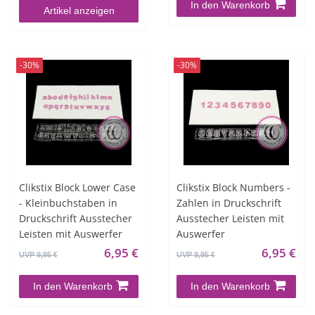
In den Warenkorb
Artikel anzeigen
-30%
-30%
Clikstix Block Lower Case
Clikstix Block Numbers -
- Kleinbuchstaben in
Zahlen in Druckschrift
Druckschrift Ausstecher
Ausstecher Leisten mit
Leisten mit Auswerfer
Auswerfer
6,95 €
6,95 €
UVP 9,95 €
UVP 9,95 €
In den Warenkorb
In den Warenkorb