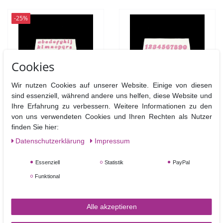
-25%
Cookies
Wir nutzen Cookies auf unserer Website. Einige von diesen
sind essenziell, während andere uns helfen, diese Website und
Clikstix Candy Lower
Clikstix Candy Numbers -
Ihre Erfahrung zu verbessern. Weitere Informationen zu den
Case - Kleinbuchstaben
Zahlen 0-9 Candy
von uns verwendeten Cookies und Ihren Rechten als Nutzer
Candy Ausstecher
Ausstecher Leisten mit
finden Sie hier:
Leisten mit Auswerfer
Auswerfer,
Daten­schutz­erklärung
Impressum
8,95 €
11,95 €
UVP 11,95 €
Essenziell
Statistik
PayPal
In den Warenkorb
Artikel anzeigen
Funktional
Alle akzeptieren
-30%
-27%